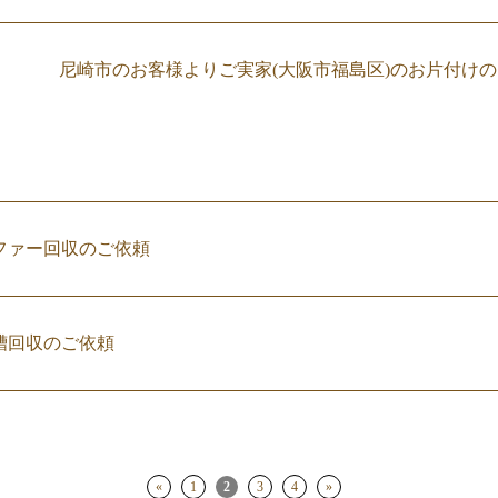
尼崎市のお客様よりご実家(大阪市福島区)のお片付け
ファー回収のご依頼
槽回収のご依頼
«
1
2
3
4
»